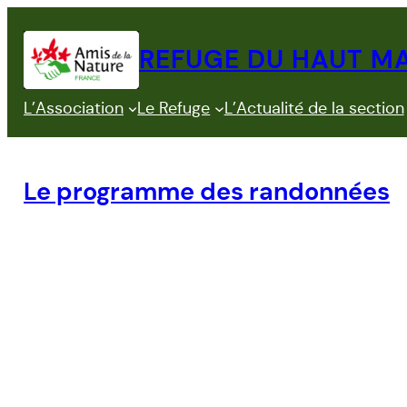
Aller
au
REFUGE DU HAUT M
contenu
L’Association
Le Refuge
L’Actualité de la section
Le programme des randonnées