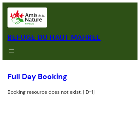
Aller
au
contenu
REFUGE DU HAUT MAHREL
Full Day Booking
Booking resource does not exist. [ID=1]