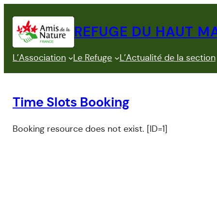
Aller
au
REFUGE DU HAUT M
contenu
L’Association
Le Refuge
L’Actualité de la section
Time Slots Booking
Booking resource does not exist. [ID=1]