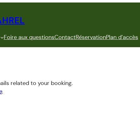
AHREL
Foire aux questions
Contact
Réservation
Plan d’accès
ails related to your booking.
e
.