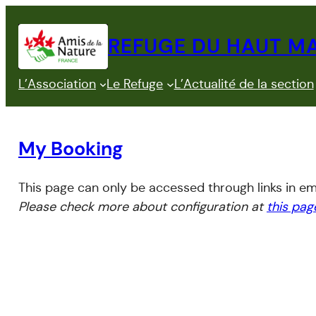
Aller
au
REFUGE DU HAUT M
contenu
L’Association
Le Refuge
L’Actualité de la section
My Booking
This page can only be accessed through links in em
Please check more about configuration at
this pag